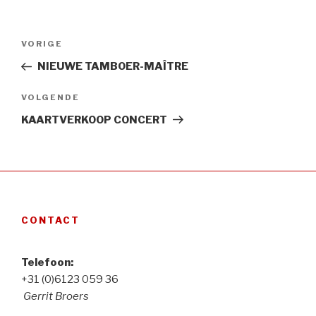
Bericht
Vorig
VORIGE
navigatie
bericht
NIEUWE TAMBOER-MAÎTRE
Volgend
VOLGENDE
Bericht
KAARTVERKOOP CONCERT
CONTACT
Telefoon:
+31 (0)6123 059 36
Gerrit Broers