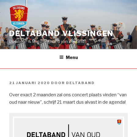
Naar
de
inhoud
springen
DELTABAND VLISSINGEN
Dé Show- & Marchingband van Zeeland
Menu
GEPLAATST
21 JANUARI 2020
DOOR
DELTABAND
OP
Over exact 2 maanden zal ons concert plaats vinden “van
oud naar nieuw”, schrijf 21 maart dus alvast in de agenda!