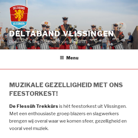
Naar
de
inhoud
springen
DELTABAND VLISSINGEN
Dé Show- & Marchingband van Zeeland
Menu
MUZIKALE GEZELLIGHEID MET ONS
FEESTORKEST!
De
Flessûh Trekkûrs
is hét feestorkest uit Vlissingen.
Met een enthousiaste groep blazers en slagwerkers
brengen wij overal waar we komen sfeer, gezelligheid en
vooral veel muziek.