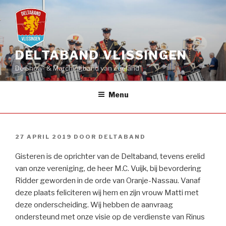
Naar
de
inhoud
springen
DELTABAND VLISSINGEN
Dé Show- & Marchingband van Zeeland
Menu
GEPLAATST
27 APRIL 2019
DOOR
DELTABAND
OP
Gisteren is de oprichter van de Deltaband, tevens erelid
van onze vereniging, de heer M.C. Vuijk, bij bevordering
Ridder geworden in de orde van Oranje-Nassau. Vanaf
deze plaats feliciteren wij hem en zijn vrouw Matti met
deze onderscheiding. Wij hebben de aanvraag
ondersteund met onze visie op de verdienste van Rinus