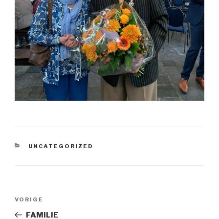
CATEGORIEËN
UNCATEGORIZED
Bericht
Vorig
VORIGE
navigatie
bericht
FAMILIE