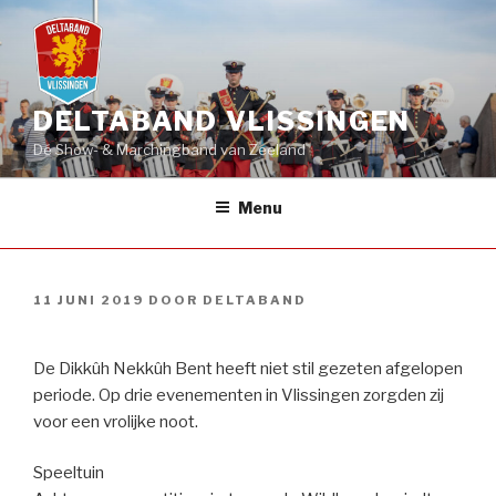
Naar
de
inhoud
springen
DELTABAND VLISSINGEN
Dé Show- & Marchingband van Zeeland
Menu
GEPLAATST
11 JUNI 2019
DOOR
DELTABAND
OP
De Dikkûh Nekkûh Bent heeft niet stil gezeten afgelopen
periode. Op drie evenementen in Vlissingen zorgden zij
voor een vrolijke noot.
Speeltuin