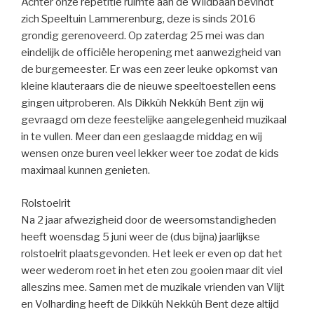
Achter onze repetitie ruimte aan de Wildbaan bevindt
zich Speeltuin Lammerenburg, deze is sinds 2016
grondig gerenoveerd. Op zaterdag 25 mei was dan
eindelijk de officiële heropening met aanwezigheid van
de burgemeester. Er was een zeer leuke opkomst van
kleine klauteraars die de nieuwe speeltoestellen eens
gingen uitproberen. Als Dikkûh Nekkûh Bent zijn wij
gevraagd om deze feestelijke aangelegenheid muzikaal
in te vullen. Meer dan een geslaagde middag en wij
wensen onze buren veel lekker weer toe zodat de kids
maximaal kunnen genieten.
Rolstoelrit
Na 2 jaar afwezigheid door de weersomstandigheden
heeft woensdag 5 juni weer de (dus bijna) jaarlijkse
rolstoelrit plaatsgevonden. Het leek er even op dat het
weer wederom roet in het eten zou gooien maar dit viel
alleszins mee. Samen met de muzikale vrienden van Vlijt
en Volharding heeft de Dikkûh Nekkûh Bent deze altijd