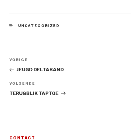
CATEGORIEËN
UNCATEGORIZED
Bericht
Vorig
VORIGE
navigatie
bericht
JEUGD DELTABAND
Volgend
VOLGENDE
Bericht
TERUGBLIK TAPTOE
CONTACT