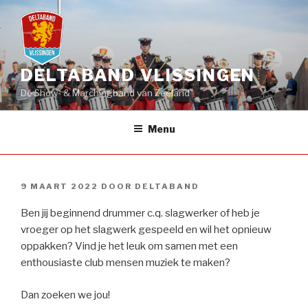
Naar
de
inhoud
springen
DELTABAND VLISSINGEN
Dé Show- & Marchingband van Zeeland
Menu
GEPLAATST
9 MAART 2022
DOOR
DELTABAND
OP
Ben jij beginnend drummer c.q. slagwerker of heb je
vroeger op het slagwerk gespeeld en wil het opnieuw
oppakken? Vind je het leuk om samen met een
enthousiaste club mensen muziek te maken?
Dan zoeken we jou!