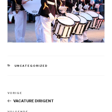
CATEGORIEËN
UNCATEGORIZED
Bericht
Vorig
VORIGE
navigatie
bericht
VACATURE DIRIGENT
VOLGENDE