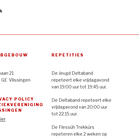
k
UBGEBOUW
REPETITIES
baan 21
De Jeugd Deltaband
 GE Vlissingen
repeteert elke vrijdagavond
van 19:00 uur tot 19:45 uur.
VACY POLICY
De Deltaband repeteert elke
IEKVERENIGING
vrijdagavond van 20:00 uur
SSINGEN
tot 22:15 uur.
hier
De Flessûh Trekkûrs
repeteren elke 2 weken op