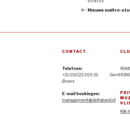
Vorig
VORIGE
navigatie
bericht
Nieuwe maître-sto
CONTACT
CL
Telefoon:
Wild
+31 (0)6123 059 36
Gerrit
4386
Broers
PRI
E-mail boekingen:
MUZ
management@deltaband.nl
VLI
Klik 