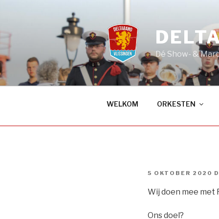
Naar
de
inhoud
DELT
springen
Dé Show- & Marc
WELKOM
ORKESTEN
GEPLAATST
5 OKTOBER 2020
D
OP
Wij doen mee met 
Ons doel?