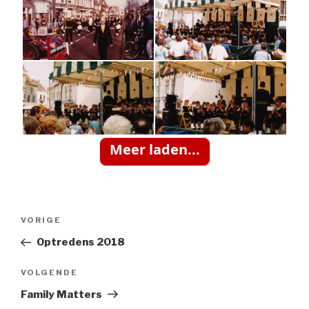
Meer laden...
Bericht
Vorig
VORIGE
navigatie
bericht
Optredens 2018
Volgend
VOLGENDE
Bericht
Family Matters