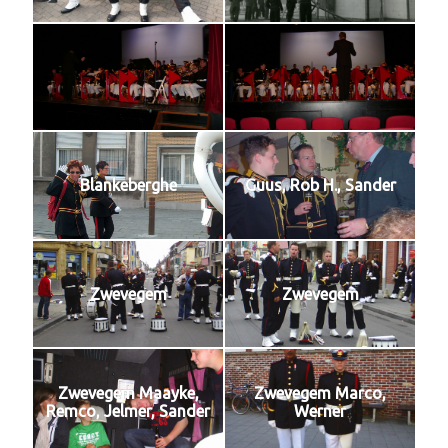
Blankeberghe
Guus, Rob H., Sander
Zwevegem
Zwevegem
Zwevegem Maayke,
Zwevegem Marco,
Remco, Jelmer, Sander
Werner