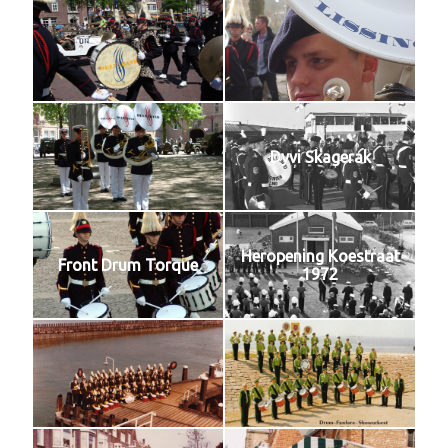
Dyvi Skagerak
Heropening Koestraat
Front Drum Torque
1972