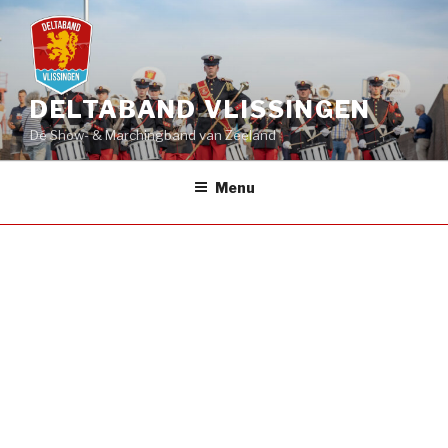
Naar
de
inhoud
springen
DELTABAND VLISSINGEN
Dé Show- & Marchingband van Zeeland
Menu